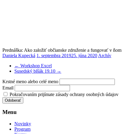
Prednáška: Ako založiť občianske združenie a fungovať v ňom
Daniela Kupecká
1. septembra 2019
25. júna 2020
Archív
←
Workshop Excel
Susedský blšák 19.10
→
Krstné meno alebo celé meno
Email
Pokračovaním prijímate zásady ochrany osobných údajov
Menu
Novinky
Program