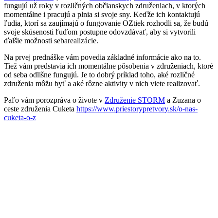
fungujú už roky v rozličných občianskych združeniach, v ktorých
momentálne i pracujú a plnia si svoje sny. Keďže ich kontaktujú
ľudia, ktorí sa zaujímajú o fungovanie OZtiek rozhodli sa, že budú
svoje skúsenosti ľuďom postupne odovzdávať, aby si vytvorili
ďalšie možnosti sebarealizácie.
Na prvej prednáške vám povedia základné informácie ako na to.
Tiež vám predstavia ich momentálne pôsobenia v združeniach, ktoré
od seba odlišne fungujú. Je to dobrý príklad toho, aké rozličné
združenia môžu byť a aké rôzne aktivity v nich viete realizovať.
Paľo vám porozpráva o živote v
Združenie STORM
a Zuzana o
ceste združenia Cuketa
https://www.priestorypretvory.sk/o-nas-
cuketa-o-z