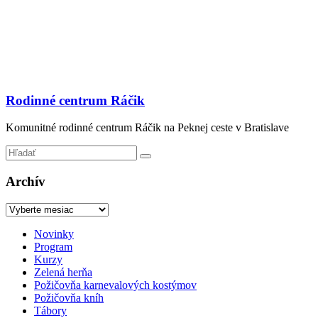
Prejsť
na
obsah
Rodinné centrum Ráčik
Komunitné rodinné centrum Ráčik na Peknej ceste v Bratislave
Archív
Archív
Menu
Novinky
Program
Kurzy
Zelená herňa
Požičovňa karnevalových kostýmov
Požičovňa kníh
Tábory