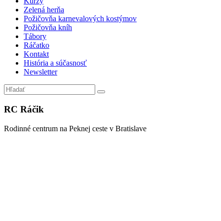
Kurzy
Zelená herňa
Požičovňa karnevalových kostýmov
Požičovňa kníh
Tábory
Ráčatko
Kontakt
História a súčasnosť
Newsletter
RC Ráčik
Rodinné centrum na Peknej ceste v Bratislave