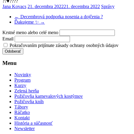
??♥️?‍?‍?‍?
Jana Kovacs
21. decembra 2022
21. decembra 2022
Správy
←
Decembrová podporka nosenia a dojčenia ?
Ďakujeme ✨
→
Krstné meno alebo celé meno
Email
Pokračovaním prijímate zásady ochrany osobných údajov
Menu
Novinky
Program
Kurzy
Zelená herňa
Požičovňa karnevalových kostýmov
Požičovňa kníh
Tábory
Ráčatko
Kontakt
História a súčasnosť
Newsletter