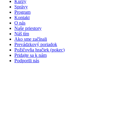
Kurzy
Správy
Program
Kontakt
O nás
Naše priestory
Náš tím
Ako sme začínali
Prevádzkový poriadok
Požičovňa hračiek (pokec)
Pridajte sa k nám
Podporili nás