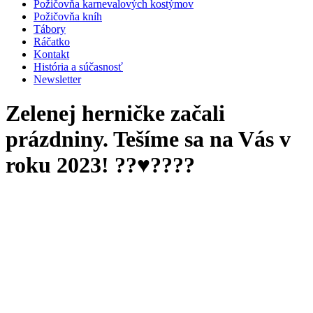
Požičovňa karnevalových kostýmov
Požičovňa kníh
Tábory
Ráčatko
Kontakt
História a súčasnosť
Newsletter
Zelenej herničke začali
prázdniny. Tešíme sa na Vás v
roku 2023! ??♥️?‍?‍?‍?