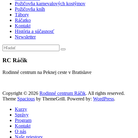
Požičovňa karnevalových kostýmov
Požičovňa kníh
Tábory
Ráčatko
Kontakt
História a súčasnosť
Newsletter
RC Ráčik
Rodinné centrum na Peknej ceste v Bratislave
Copyright © 2026
Rodinné centrum Ráčik
. All rights reserved.
Theme
Spacious
by ThemeGrill. Powered by:
WordPress
.
Kurzy
Správy
Program
Kontakt
O nás
Naše priestory