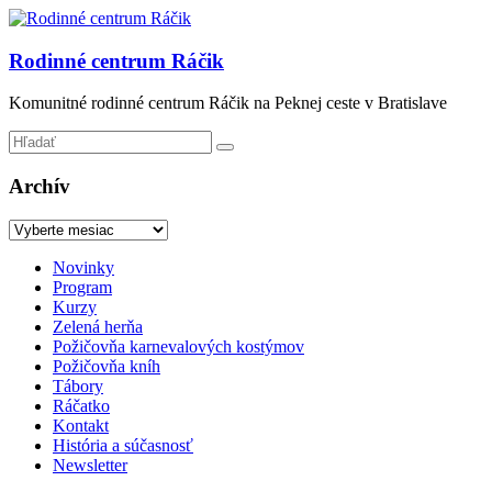
Prejsť
na
obsah
Rodinné centrum Ráčik
Komunitné rodinné centrum Ráčik na Peknej ceste v Bratislave
Archív
Archív
Menu
Novinky
Program
Kurzy
Zelená herňa
Požičovňa karnevalových kostýmov
Požičovňa kníh
Tábory
Ráčatko
Kontakt
História a súčasnosť
Newsletter