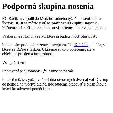
Podporná skupina nosenia
RC Ráčik sa zapojil do Medzinárodného týždňa nosenia detí a
štvrtok
10.10
sa môžte tešiť na
podpornú skupinu noseni
a.
Začneme o 10.00 a preberieme nosiace témy, ktoré vás zaujímajú.
Vyskúšame si Luluna šatky, ktoré si budete môcť otestovať.
Ľubka nám príde odprezentvať svoju značku
Kohútik
– dielňa, v
ktorej sa š(ž)ije s láskou. Ukážeme si kojo oblečenie, ale aj
oblečenie pre deti a iné drobnosti.
Vstupné:
2 eur
Pripravená je aj tombola 🙂 Tešíme sa na vás
Pre deti môžte využiť v rámci dňa otvorených dverí aj voľný vstup
do herne a na tvorivé dielne, kde budeme pracovať s plastelínou a
inými kreatívnymi pomôckami.