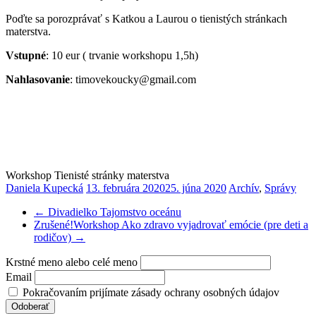
Poďte sa porozprávať s Katkou a Laurou o tienistých stránkach
materstva.
Vstupné
: 10 eur ( trvanie workshopu 1,5h)
Nahlasovanie
: timovekoucky@gmail.com
Workshop Tienisté stránky materstva
Daniela Kupecká
13. februára 2020
25. júna 2020
Archív
,
Správy
←
Divadielko Tajomstvo oceánu
Zrušené!Workshop Ako zdravo vyjadrovať emócie (pre deti a
rodičov)
→
Krstné meno alebo celé meno
Email
Pokračovaním prijímate zásady ochrany osobných údajov