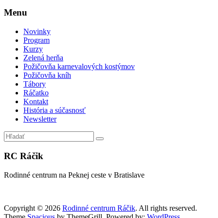
Menu
Novinky
Program
Kurzy
Zelená herňa
Požičovňa karnevalových kostýmov
Požičovňa kníh
Tábory
Ráčatko
Kontakt
História a súčasnosť
Newsletter
RC Ráčik
Rodinné centrum na Peknej ceste v Bratislave
Copyright © 2026
Rodinné centrum Ráčik
. All rights reserved.
Theme
Spacious
by ThemeGrill. Powered by:
WordPress
.