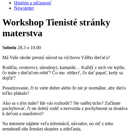
História a súčasnosť
Newsletter
Workshop Tienisté stránky
materstva
Sobotu
28.3 o 10.00
Má Vaše okolie presný návod na výchovu Vášho dieťaťa?
Rodičia, svokrovci, súrodenci, kamaráti… Každý z nich vie lepšie,
čo máte s dieťaťom robiť? Čo mu obliecť, čo dať papať, kedy sa
dojčiť?
Posudzovanie, či to viete dobre alebo že nie je normálne, aby dieťa
toľko plakalo?
Ako sa s tým máte? Ide vás rozhodiť? Ste radšej ticho? Začínate
pochybovať, či ste dobrý rodič a nervozita z pochybnosti sa dostáva
k deťom a manželovi?
Na internete nájdete veľa informácií, návodov, no nič z toho
nenahradí silu ženskej skupiny a zdieľania.