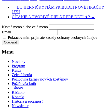
←
DO HERNIČKY NÁM PRIBUDLI NOVÉ HRAČKY
?????
ČÍTANIE A TVORIVÉ DIELNE PRE DETI ☀️?
→
Krstné meno alebo celé meno
Email
Pokračovaním prijímate zásady ochrany osobných údajov
Menu
Novinky
Program
Kurzy
Zelená herňa
Požičovňa karnevalových kostýmov
Požičovňa kníh
Tábory
Ráčatko
Kontakt
História a súčasnosť
Newsletter