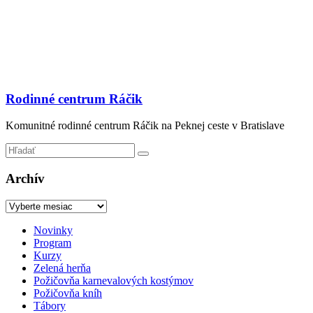
Prejsť
na
obsah
Rodinné centrum Ráčik
Komunitné rodinné centrum Ráčik na Peknej ceste v Bratislave
Archív
Archív
Menu
Novinky
Program
Kurzy
Zelená herňa
Požičovňa karnevalových kostýmov
Požičovňa kníh
Tábory