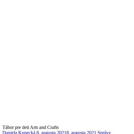
Tábor pre deti Arts and Crafts
Daniela Kupecká
8. augusta 2021
8. augusta 2021
Správy