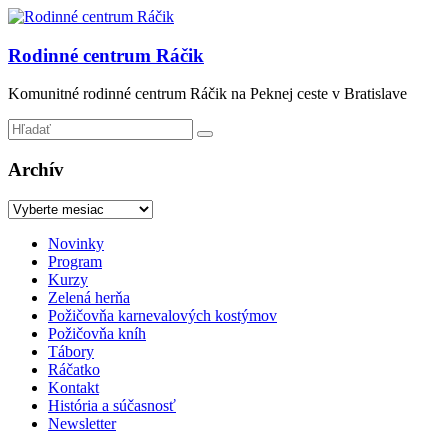
Prejsť
na
obsah
Rodinné centrum Ráčik
Komunitné rodinné centrum Ráčik na Peknej ceste v Bratislave
Archív
Archív
Menu
Novinky
Program
Kurzy
Zelená herňa
Požičovňa karnevalových kostýmov
Požičovňa kníh
Tábory
Ráčatko
Kontakt
História a súčasnosť
Newsletter