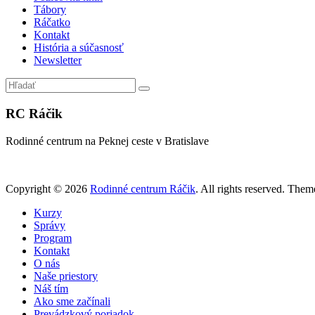
Tábory
Ráčatko
Kontakt
História a súčasnosť
Newsletter
RC Ráčik
Rodinné centrum na Peknej ceste v Bratislave
Copyright © 2026
Rodinné centrum Ráčik
. All rights reserved. The
Kurzy
Správy
Program
Kontakt
O nás
Naše priestory
Náš tím
Ako sme začínali
Prevádzkový poriadok