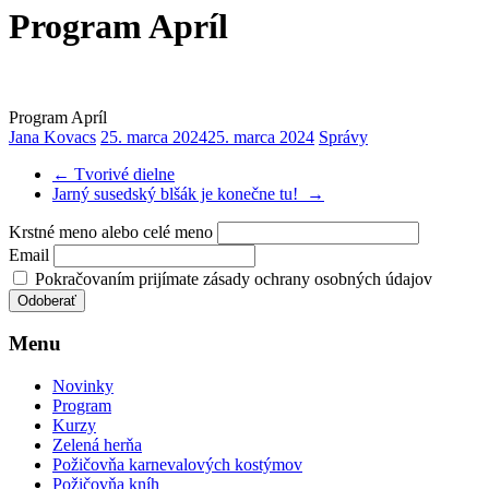
Program Apríl
Program Apríl
Jana Kovacs
25. marca 2024
25. marca 2024
Správy
←
Tvorivé dielne
Jarný susedský blšák je konečne tu!
→
Krstné meno alebo celé meno
Email
Pokračovaním prijímate zásady ochrany osobných údajov
Menu
Novinky
Program
Kurzy
Zelená herňa
Požičovňa karnevalových kostýmov
Požičovňa kníh