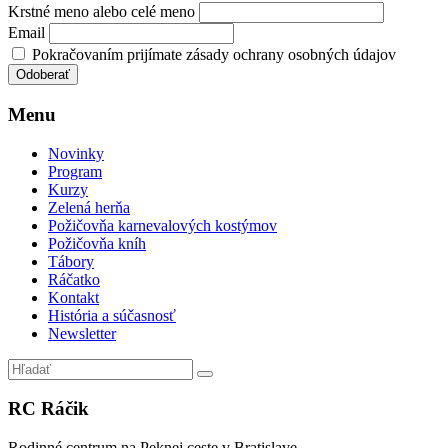
Krstné meno alebo celé meno
Email
Pokračovaním prijímate zásady ochrany osobných údajov
Menu
Novinky
Program
Kurzy
Zelená herňa
Požičovňa karnevalových kostýmov
Požičovňa kníh
Tábory
Ráčatko
Kontakt
História a súčasnosť
Newsletter
RC Ráčik
Rodinné centrum na Peknej ceste v Bratislave