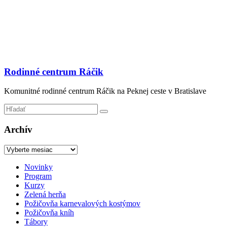
Prejsť
na
obsah
Rodinné centrum Ráčik
Komunitné rodinné centrum Ráčik na Peknej ceste v Bratislave
Archív
Archív
Menu
Novinky
Program
Kurzy
Zelená herňa
Požičovňa karnevalových kostýmov
Požičovňa kníh
Tábory