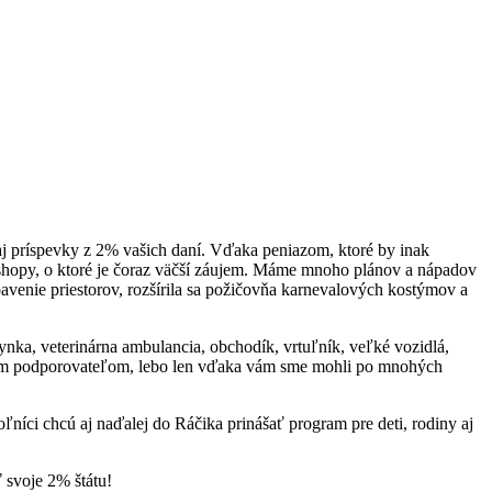
aj príspevky z 2% vašich daní. Vďaka peniazom, ktoré by inak
shopy, o ktoré je čoraz väčší záujem. Máme mnoho plánov a nápadov
avenie priestorov, rozšírila sa požičovňa karnevalových kostýmov a
a, veterinárna ambulancia, obchodík, vrtuľník, veľké vozidlá,
našim podporovateľom, lebo len vďaka vám sme mohli po mnohých
ľníci chcú aj naďalej do Ráčika prinášať program pre deti, rodiny aj
svoje 2% štátu!