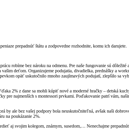
 peniaze prepadnúť štátu a zodpovedne rozhodnite, komu ich darujete.
prácu robíme bez nároku na odmenu. Pre naše fungovanie sú dôležité 
a vašim deťom. Organizujeme podujatia, divadielka, prednášky a work
spevkom opäť uskutočnilo mnoho zaujímavých podujatí, zlepšilo sa vyb
aka 2% z dane sa mohli kúpiť nové a moderné hračky – detská kuchynk
hračky pre najmenších s montessori prvkami. Poďakovanie patrí vám, 
torá by ale bez vašej podpory bola neuskutočniteľná, avšak naši dobrovo
áru na poukázanie 2%.
 vedieť aj svojim kolegom, známym, susedom,… Nenechajme prepadnúť 