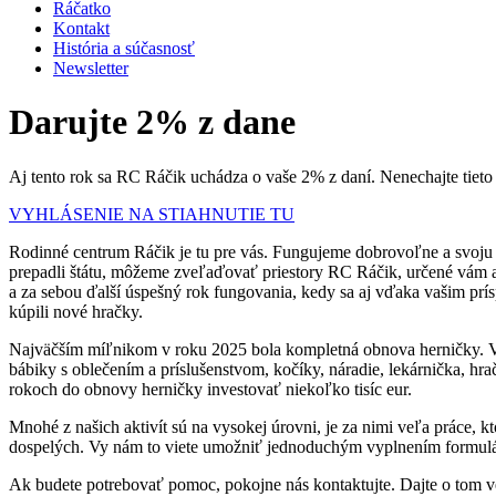
Ráčatko
Kontakt
História a súčasnosť
Newsletter
Darujte 2% z dane
Aj tento rok sa RC Ráčik uchádza o vaše 2% z daní. Nenechajte tieto
VYHLÁSENIE NA STIAHNUTIE TU
Rodinné centrum Ráčik je tu pre vás. Fungujeme dobrovoľne a svoju 
prepadli štátu, môžeme zveľaďovať priestory RC Ráčik, určené vám 
a za sebou ďalší úspešný rok fungovania, kedy sa aj vďaka vašim prí
kúpili nové hračky.
Najväčším míľnikom v roku 2025 bola kompletná obnova herničky. Vď
bábiky s oblečením a príslušenstvom, kočíky, náradie, lekárnička, 
rokoch do obnovy herničky investovať niekoľko tisíc eur.
Mnohé z našich aktivít sú na vysokej úrovni, je za nimi veľa práce, k
dospelých. Vy nám to viete umožniť jednoduchým vyplnením formul
Ak budete potrebovať pomoc, pokojne nás kontaktujte. Dajte o tom