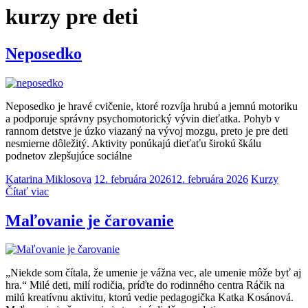
kurzy pre deti
Neposedko
Neposedko je hravé cvičenie, ktoré rozvíja hrubú a jemnú motoriku
a podporuje správny psychomotorický vývin dieťatka. Pohyb v
rannom detstve je úzko viazaný na vývoj mozgu, preto je pre deti
nesmierne dôležitý. Aktivity ponúkajú dieťaťu širokú škálu
podnetov zlepšujúce sociálne
Katarina Miklosova
12. februára 2026
12. februára 2026
Kurzy
Čítať viac
Maľovanie je čarovanie
„Niekde som čítala, že umenie je vážna vec, ale umenie môže byť aj
hra.“ Milé deti, milí rodičia, príďte do rodinného centra Ráčik na
milú kreatívnu aktivitu, ktorú vedie pedagogička Katka Kosánová.