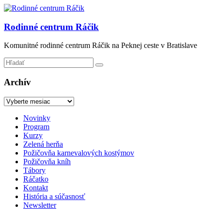
Prejsť
na
obsah
Rodinné centrum Ráčik
Komunitné rodinné centrum Ráčik na Peknej ceste v Bratislave
Archív
Archív
Menu
Novinky
Program
Kurzy
Zelená herňa
Požičovňa karnevalových kostýmov
Požičovňa kníh
Tábory
Ráčatko
Kontakt
História a súčasnosť
Newsletter