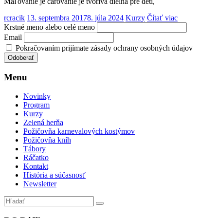
Maľovanie je čarovanie je tvorivá dielňa pre deti,
rcracik
13. septembra 2017
8. júla 2024
Kurzy
Čítať viac
Krstné meno alebo celé meno
Email
Pokračovaním prijímate zásady ochrany osobných údajov
Menu
Novinky
Program
Kurzy
Zelená herňa
Požičovňa karnevalových kostýmov
Požičovňa kníh
Tábory
Ráčatko
Kontakt
História a súčasnosť
Newsletter