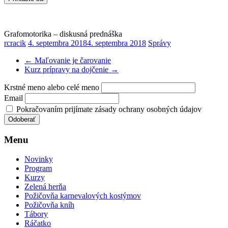
Grafomotorika – diskusná prednáška
rcracik
4. septembra 2018
4. septembra 2018
Správy
←
Maľovanie je čarovanie
Kurz prípravy na dojčenie
→
Krstné meno alebo celé meno
Email
Pokračovaním prijímate zásady ochrany osobných údajov
Menu
Novinky
Program
Kurzy
Zelená herňa
Požičovňa karnevalových kostýmov
Požičovňa kníh
Tábory
Ráčatko