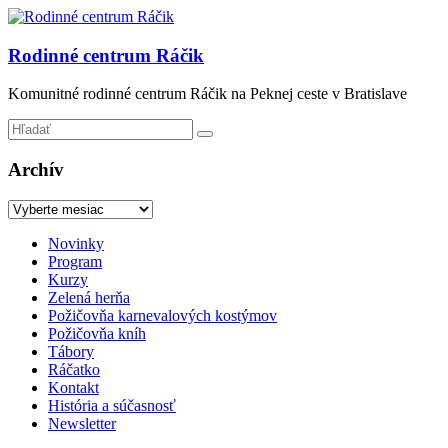
Prejsť
na
obsah
Rodinné centrum Ráčik
Komunitné rodinné centrum Ráčik na Peknej ceste v Bratislave
Archív
Archív
Menu
Novinky
Program
Kurzy
Zelená herňa
Požičovňa karnevalových kostýmov
Požičovňa kníh
Tábory
Ráčatko
Kontakt
História a súčasnosť
Newsletter