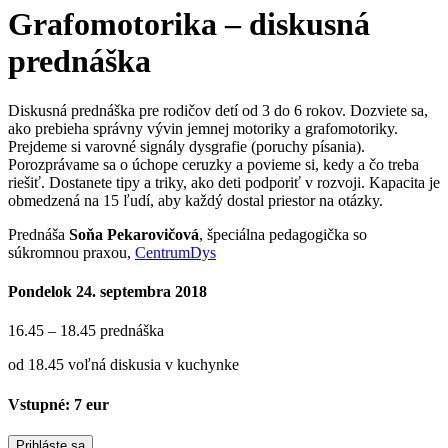
Grafomotorika – diskusná
prednáška
Diskusná prednáška pre rodičov detí od 3 do 6 rokov. Dozviete sa,
ako prebieha správny vývin jemnej motoriky a grafomotoriky.
Prejdeme si varovné signály dysgrafie (poruchy písania).
Porozprávame sa o úchope ceruzky a povieme si, kedy a čo treba
riešiť. Dostanete tipy a triky, ako deti podporiť v rozvoji. Kapacita je
obmedzená na 15 ľudí, aby každý dostal priestor na otázky.
Prednáša
Soňa Pekarovičová
, špeciálna pedagogička so
súkromnou praxou,
CentrumDys
Pondelok 24. septembra 2018
16.45 – 18.45 prednáška
od 18.45 voľná diskusia v kuchynke
Vstupné: 7 eur
Prihláste sa