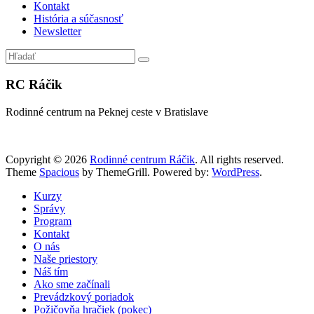
Kontakt
História a súčasnosť
Newsletter
RC Ráčik
Rodinné centrum na Peknej ceste v Bratislave
Copyright © 2026
Rodinné centrum Ráčik
. All rights reserved.
Theme
Spacious
by ThemeGrill. Powered by:
WordPress
.
Kurzy
Správy
Program
Kontakt
O nás
Naše priestory
Náš tím
Ako sme začínali
Prevádzkový poriadok
Požičovňa hračiek (pokec)