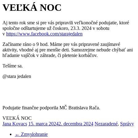
VEĽKÁ NOC
Aj tento rok sme si pre vás pripravili veľkonočné podujatie, ktoré
spoločne odštartujeme už čoskoro, 23.3. 2024 v sobotu
v
https://www.facebook.com/starajedalen
Začíname ráno o 9 hod. Máme pre vás pripravené zaujímavé
aktivity, vhodné aj pre menšie deti. Samozrejme nebude chýbať ani
hľadanie vajíčok v záhrade, či pletenie korbáčov.
Tešíme sa.
@stara jedalen
Podujatie finančne podporila MČ Bratislava Rača.
VEĽKÁ NOC
Jana Kovacs
15. marca 2024
2. decembra 2024
Nezaradené
,
Správy
←
Zmyslohranie