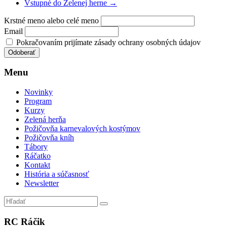
Vstupné do Zelenej herne
→
Krstné meno alebo celé meno
Email
Pokračovaním prijímate zásady ochrany osobných údajov
Menu
Novinky
Program
Kurzy
Zelená herňa
Požičovňa karnevalových kostýmov
Požičovňa kníh
Tábory
Ráčatko
Kontakt
História a súčasnosť
Newsletter
RC Ráčik