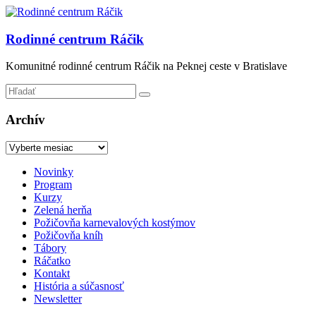
Prejsť
na
obsah
Rodinné centrum Ráčik
Komunitné rodinné centrum Ráčik na Peknej ceste v Bratislave
Archív
Archív
Menu
Novinky
Program
Kurzy
Zelená herňa
Požičovňa karnevalových kostýmov
Požičovňa kníh
Tábory
Ráčatko
Kontakt
História a súčasnosť
Newsletter