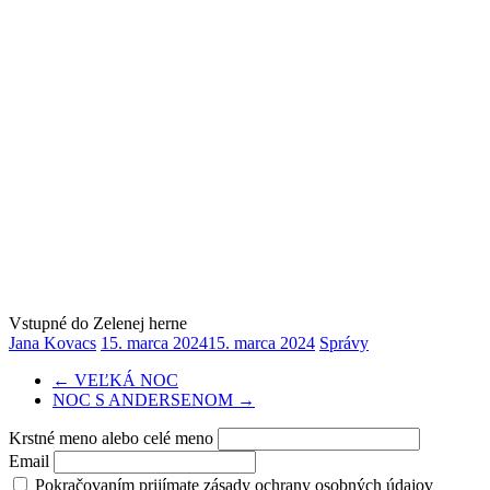
Vstupné do Zelenej herne
Jana Kovacs
15. marca 2024
15. marca 2024
Správy
←
VEĽKÁ NOC
NOC S ANDERSENOM
→
Krstné meno alebo celé meno
Email
Pokračovaním prijímate zásady ochrany osobných údajov