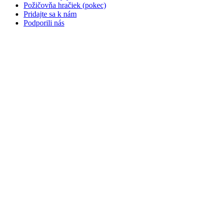
Požičovňa hračiek (pokec)
Pridajte sa k nám
Podporili nás