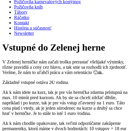
Požičovňa karnevalových kostýmov
Požičovňa kníh
Tábory
Ráčatko
Kontakt
História a súčasnosť
Newsletter
Vstupné do Zelenej herne
V Zelenej herničke nám začali trošku prerastať všelijaké výnimky,
rôzne pravidlá a ceny cez hlavu, a tak sme sa rozhodli ich zjednotiť.
Veríme, že nám to uľahčí prácu a vám orientáciu 🙂🙏.
Základné vstupné ostáva 2€/ rodina.
Ak k nám idete na kurz, tak je pre vás hernička zdarma prístupná na
max. 10 minút pred kurzom. Ak by ste sa chceli zdržať dlhšie,
napríklad i po kurze, tak je pre vás vstup zľavnený na 1 euro. Táto
cena platí i vtedy, ak je jeden súrodenec na kurze a druhý sa chce
hrať v herničke. Je to stále to isté 1 euro /rodina.
Ak k nám chodíte opakovane, tak veľmi odporúčame zakúpenie
permanentky, ktorú máme v dvoch hodnotách: 10 vstupov = 18 eur