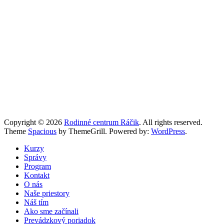
Copyright © 2026
Rodinné centrum Ráčik
. All rights reserved.
Theme
Spacious
by ThemeGrill. Powered by:
WordPress
.
Kurzy
Správy
Program
Kontakt
O nás
Naše priestory
Náš tím
Ako sme začínali
Prevádzkový poriadok